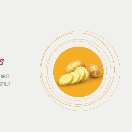
S
 basse
saveur