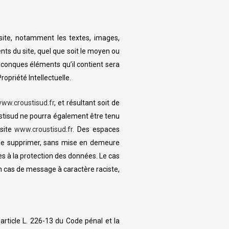
e site, notamment les textes, images,
ents du site, quel que soit le moyen ou
uelconques éléments qu’il contient sera
opriété Intellectuelle.
ww.croustisud.fr
, et résultant soit de
roustisud ne pourra également être tenu
 site
www.croustisud.fr
. Des espaces
it de supprimer, sans mise en demeure
ves à la protection des données. Le cas
en cas de message à caractère raciste,
article L. 226-13 du Code pénal et la