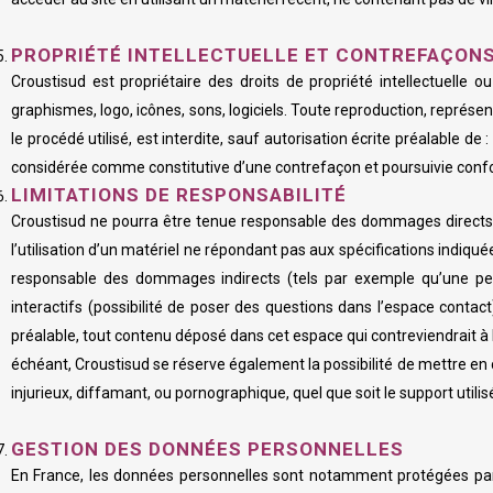
PROPRIÉTÉ INTELLECTUELLE ET CONTREFAÇON
Croustisud est propriétaire des droits de propriété intellectuelle 
graphismes, logo, icônes, sons, logiciels. Toute reproduction, représen
le procédé utilisé, est interdite, sauf autorisation écrite préalable d
considérée comme constitutive d’une contrefaçon et poursuivie confor
LIMITATIONS DE RESPONSABILITÉ
Croustisud ne pourra être tenue responsable des dommages directs et 
l’utilisation d’un matériel ne répondant pas aux spécifications indiqué
responsable des dommages indirects (tels par exemple qu’une pert
interactifs (possibilité de poser des questions dans l’espace contac
préalable, tout contenu déposé dans cet espace qui contreviendrait à la
échéant, Croustisud se réserve également la possibilité de mettre en c
injurieux, diffamant, ou pornographique, quel que soit le support utili
GESTION DES DONNÉES PERSONNELLES
En France, les données personnelles sont notamment protégées par la 