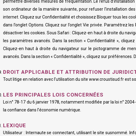
permettre diverses mesures de fréquentation. Le refus d’installation d’
son ordinateur de la manière suivante, pour refuser l’installation de
internet. Cliquez sur Confidentialité et choisissez Bloquer tous les cook
dans l’onglet Options. Cliquez sur l’onglet Vie privée. Paramétrez les
désactiver les cookies. Sous Safari : Cliquez-en haut à droite du na
les paramètres avancés. Dans la section « Confidentialité », cliqu
Cliquez-en haut à droite du navigateur sur le pictogramme de menu 
avancés. Dans la section « Confidentialité », cliquez sur préférences. 
DROIT APPLICABLE ET ATTRIBUTION DE JURIDIC
Tout litige en relation avec l’utilisation du site www.croustisud.fr est 
LES PRINCIPALES LOIS CONCERNÉES
Loi n° 78-17 du 6 janvier 1978, notamment modifiée par la loi n° 2004-8
la confiance dans l’économie numérique.
LEXIQUE
Utilisateur : Internaute se connectant, utilisant le site susnommé. I