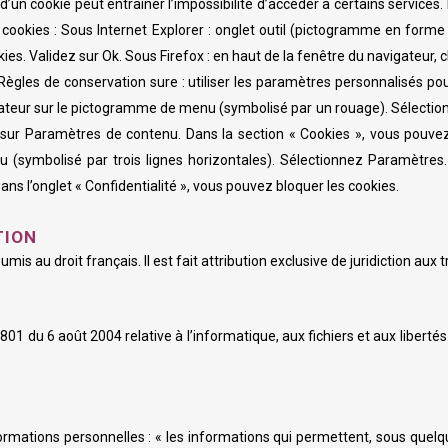
un cookie peut entraîner l’impossibilité d’accéder à certains services. 
s cookies : Sous Internet Explorer : onglet outil (pictogramme en forme
ies. Validez sur Ok. Sous Firefox : en haut de la fenêtre du navigateur, c
 Règles de conservation sure : utiliser les paramètres personnalisés pou
vigateur sur le pictogramme de menu (symbolisé par un rouage). Sélectio
ez sur Paramètres de contenu. Dans la section « Cookies », vous pouve
(symbolisé par trois lignes horizontales). Sélectionnez Paramètres.
Dans l’onglet « Confidentialité », vous pouvez bloquer les cookies.
TION
soumis au droit français. Il est fait attribution exclusive de juridiction a
01 du 6 août 2004 relative à l’informatique, aux fichiers et aux liberté
nformations personnelles : « les informations qui permettent, sous quel