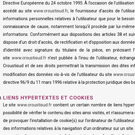
Directive Européenne du 24 octobre 1995. À l’occasion de l’utilisation d
accédé au site
www.croustisud.fr
, le fournisseur d’accès de l’utili
informations personnelles relatives à l’utilisateur que pour le besoi
connaissance de cause, notamment lorsqu’il procède par lui-même à le
informations. Conformément aux dispositions des articles 38 et suivant
dispose d’un droit d’accès, de rectification et d’opposition aux don
d’identité avec signature du titulaire de la pièce, en précisant
site
www.croustisud.fr
n’est publiée à l’insu de l’utilisateur, éch
Croustisud et de ses droits permettrait la transmission des dites i
modification des données vis-à-vis de l’utilisateur du site
www.croust
directive 96/9 du 11 mars 1996 relative à la protection juridique des
LIENS HYPERTEXTES ET COOKIES
Le site
www.croustisud.fr
contient un certain nombre de liens hypert
possibilité de vérifier le contenu des sites ainsi visités, et n’assume
de provoquer l’installation de cookie(s) sur l’ordinateur de l’utilisateur
des informations relatives à la navigation d’un ordinateur sur un site.