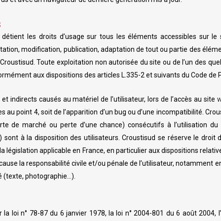
S
ou détient les droits d’usage sur tous les éléments accessibles sur l
tation, modification, publication, adaptation de tout ou partie des élém
e : Croustisud. Toute exploitation non autorisée du site ou de l’un des q
mément aux dispositions des articles L.335-2 et suivants du Code de Pr
indirects causés au matériel de l’utilisateur, lors de l’accès au site
w
es au point 4, soit de l’apparition d’un bug ou d’une incompatibilité. C
e de marché ou perte d’une chance) consécutifs à l’utilisation du
t) sont à la disposition des utilisateurs. Croustisud se réserve le dro
 législation applicable en France, en particulier aux dispositions relati
ause la responsabilité civile et/ou pénale de l’utilisateur, notamment 
sé (texte, photographie…).
loi n° 78-87 du 6 janvier 1978, la loi n° 2004-801 du 6 août 2004, l’