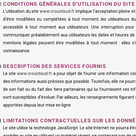
CONDITIONS GÉNÉRALES D’UTILISATION DU SIT
L’utilisation du site
www.croustisud.fr
implique l’acceptation pleine et 
d’être modifiées ou complétées à tout moment, les utilisateurs d
accessible à tout moment aux utilisateurs. Une interruption pour
communiquer préalablement aux utilisateurs les dates et heures de l’
mentions légales peuvent être modifiées à tout moment : elles s’im
connaissance.
DESCRIPTION DES SERVICES FOURNIS
Le site
www.croustisud.fr
a pour objet de fournir une information conc
des informations aussi précises que possible. Toutefois, elle ne pourr
de son fait ou du fait des tiers partenaires qui lui fournissent ces i
sont susceptibles d’évoluer. Par ailleurs, les renseignements figurant 
apportées depuis leur mise en ligne.
LIMITATIONS CONTRACTUELLES SUR LES DONN
Le site utilise la technologie JavaScript. Le site Internet ne pourra êt
accéder au site en utilisant un matériel récent, ne contenant pas de vi