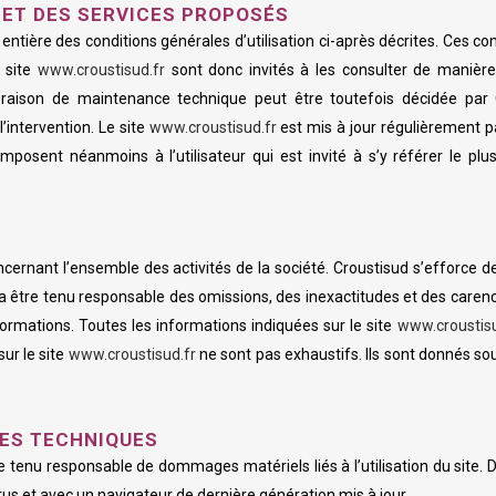
E ET DES SERVICES PROPOSÉS
entière des conditions générales d’utilisation ci-après décrites. Ces con
u site
www.croustisud.fr
sont donc invités à les consulter de manière
 raison de maintenance technique peut être toutefois décidée par C
intervention. Le site
www.croustisud.fr
est mis à jour régulièrement p
posent néanmoins à l’utilisateur qui est invité à s’y référer le plu
ernant l’ensemble des activités de la société. Croustisud s’efforce de 
a être tenu responsable des omissions, des inexactitudes et des carence
nformations. Toutes les informations indiquées sur le site
www.croustisu
sur le site
www.croustisud.fr
ne sont pas exhaustifs. Ils sont donnés so
ÉES TECHNIQUES
re tenu responsable de dommages matériels liés à l’utilisation du site. De
rus et avec un navigateur de dernière génération mis à jour.