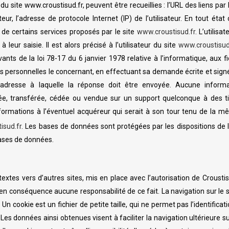
u site www.croustisud.fr, peuvent être recueillies : l’URL des liens par l
sateur, l’adresse de protocole Internet (IP) de l’utilisateur. En tout ét
n de certains services proposés par le site
www.croustisud.fr
. L’utilis
ur saisie. Il est alors précisé à l’utilisateur du site
www.croustisud
s de la loi 78-17 du 6 janvier 1978 relative à l’informatique, aux fich
nées personnelles le concernant, en effectuant sa demande écrite et sig
 l’adresse à laquelle la réponse doit être envoyée. Aucune informat
angée, transférée, cédée ou vendue sur un support quelconque à des t
nformations à l’éventuel acquéreur qui serait à son tour tenu de la m
isud.fr
. Les bases de données sont protégées par les dispositions de l
 bases de données.
extes vers d’autres sites, mis en place avec l’autorisation de Crousti
ra en conséquence aucune responsabilité de ce fait. La navigation sur le 
. Un cookie est un fichier de petite taille, qui ne permet pas l’identificati
 Les données ainsi obtenues visent à faciliter la navigation ultérieure s